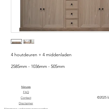
4 houtdeuren + 4 middenladen
2585mm - 1036mm - 505mm
Nieuws
FAQ
©2025 
Contact
Disclaimer
Algemene verkoopsvoorwaarden